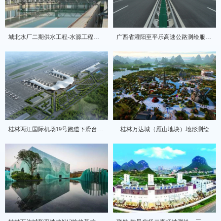
城北水厂二期供水工程-水源工程取水泵房基坑监测
广西省灌阳至平乐高速公路测绘服务项目
桂林两江国际机场19号跑道下滑台平整工程地形图测量
桂林万达城（雁山地块）地形测绘