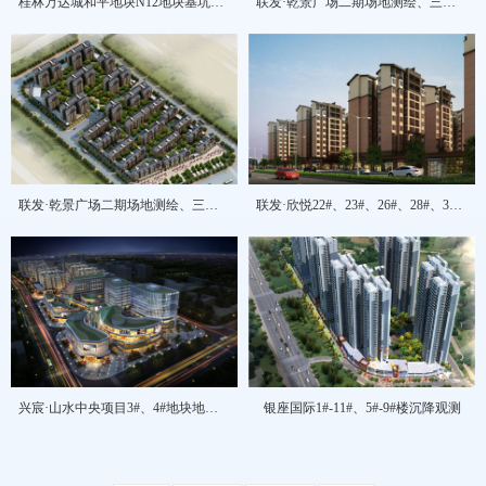
桂林万达城和平地块N12地块基坑监测及沉降观测工程
联发·乾景广场二期场地测绘、三期住宅小区建筑应急沉降观测
联发·乾景广场二期场地测绘、三期住宅小区建筑应急沉降观测
联发·欣悦22#、23#、26#、28#、30#、35#楼沉降观测
兴宸·山水中央项目3#、4#地块地下室深基坑监测
银座国际1#-11#、5#-9#楼沉降观测