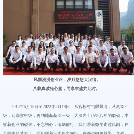
风雨漫漫创业路，岁月悠悠大汉情。
八载真诚凭心鉴，同享丰盛共此时。
2014年5月18日至2022年5月18日，从官桥村到麒麟湾，从测绘乙
级，到勘察甲级，再到地基基础一级，大汉岩土历经八年的磨砺，丰
收着创业的硕果，不忘初心，砥砺前行。我们带着微笑走过风雨，在
风雨中筑梦岩土，我们挥着汗水努力前行，在奋进中筑就岩土之脊