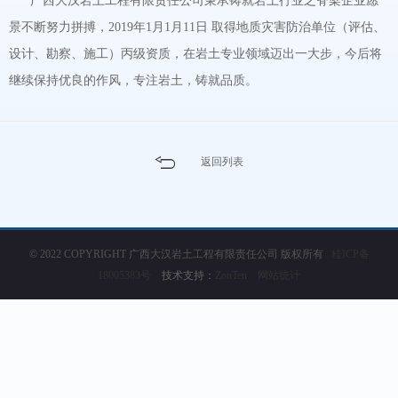
广西大汉岩土工程有限责任公司秉承铸就岩土行业之脊梁企业愿
景不断努力拼搏，2019年1月1月11日 取得地质灾害防治单位（评估、
设计、勘察、施工）丙级资质，在岩土专业领域迈出一大步，今后将
继续保持优良的作风，专注岩土，铸就品质。
返回列表
© 2022 COPYRIGHT 广西大汉岩土工程有限责任公司 版权所有
桂ICP备
18005383号
技术支持：
ZonTen
网站统计