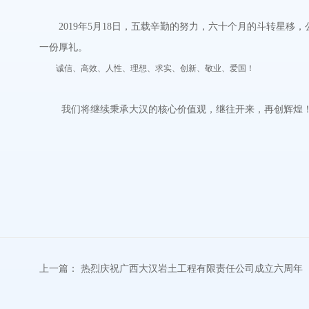
2019
年
5
月
18
日，五载辛勤的努力，六十个月的斗转星移，
一份厚礼。
诚信、高效、人性、理想、
求实、创新、敬业、爱国！
我们将继续秉承大汉的核心价值观，继往开来，再创辉煌
上一篇：
热烈庆祝广西大汉岩土工程有限责任公司成立六周年