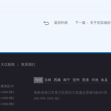
返回列表
下一篇：
关于切实做好
|
大汉新闻
|
联系我们
海南
吉林
西藏
南宁
贺州
贵港
河池
各县
座东区3F
1060-转1
海南省海口市美兰区国兴大道盛达景都A栋401室
1060-转2
400-999-1060-按1
1060-转3