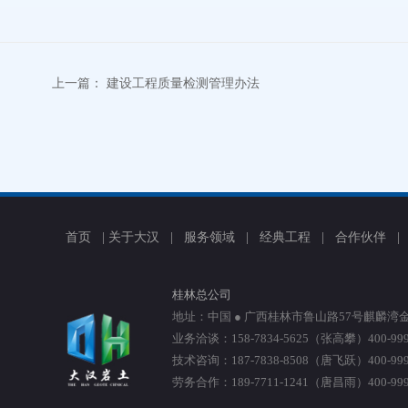
上一篇：
建设工程质量检测管理办法
首页
|
关于大汉
|
服务领域
|
经典工程
|
合作伙伴
桂林总公司
地址：中国 ● 广西桂林市鲁山路57号麒麟湾金
业务洽谈：158-7834-5625（张高攀）400-999-
技术咨询：187-7838-8508（唐飞跃）400-999-
劳务合作：189-7711-1241（唐昌雨）400-999-