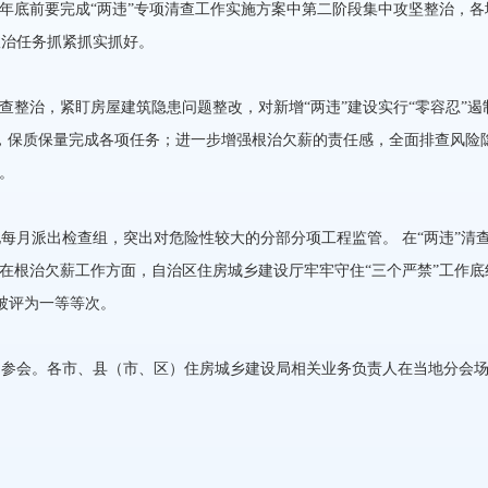
底前要完成“两违”专项清查工作实施方案中第二阶段集中攻坚整治，各
政治任务抓紧抓实抓好。
整治，紧盯房屋建筑隐患问题整改，对新增“两违”建设实行“零容忍”遏制
，保质保量完成各项任务；进一步增强根治欠薪的责任感，全面排查风险
。
月派出检查组，突出对危险性较大的分部分项工程监管。 在“两违”清
。在根治欠薪工作方面，自治区住房城乡建设厅牢牢守住“三个严禁”工作底
被评为一等等次。
会。各市、县（市、区）住房城乡建设局相关业务负责人在当地分会场